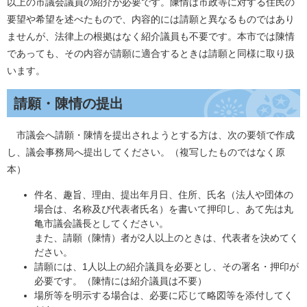
以上の市議会議員の紹介が必要です。陳情は市政等に対する住民の
要望や希望を述べたもので、内容的には請願と異なるものではあり
ませんが、法律上の根拠はなく紹介議員も不要です。本市では陳情
であっても、その内容が請願に適合するときは請願と同様に取り扱
います。
請願・陳情の提出
市議会へ請願・陳情を提出されようとする方は、次の要領で作成
し、議会事務局へ提出してください。（複写したものではなく原
本）
件名、趣旨、理由、提出年月日、住所、氏名（法人や団体の
場合は、名称及び代表者氏名）を書いて押印し、あて先は丸
亀市議会議長としてください。
また、請願（陳情）者が2人以上のときは、代表者を決めてく
ださい。
請願には、1人以上の紹介議員を必要とし、その署名・押印が
必要です。（陳情には紹介議員は不要）
場所等を明示する場合は、必要に応じて略図等を添付してく