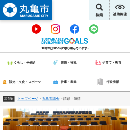
ペ
メ
ー
ニ
ジ
ュ
の
ー
先
を
頭
飛
で
ば
す
し
。
て
本
くらし・手続き
健康・福祉
子育て・教育
文
へ
観光・文化・スポーツ
仕事・産業
行政情報
トップページ
>
丸亀市議会
>
請願・陳情
現在地