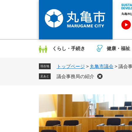
ペ
メ
ー
ニ
ジ
ュ
の
ー
先
を
頭
飛
で
ば
くらし・手続き
健康・福祉
す
し
。
て
トップページ
>
丸亀市議会
>
議会
本
現在地
文
議会事務局の紹介
足あと
へ