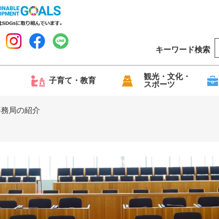
キーワード検索
o
o
g
観光・文化・
子育て・教育
スポーツ
l
e
事務局の紹介