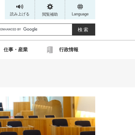
読み上げる
Language
閲覧補助
G
仕事・産業
行政情報
カ
ス
タ
ム
検
索