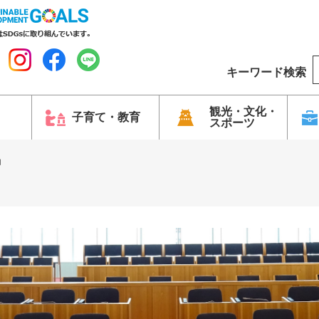
キーワード検索
o
o
g
観光・文化・
子育て・教育
スポーツ
l
e
局