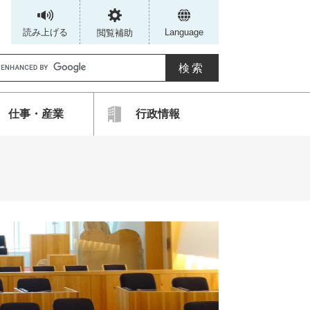
読み上げる
Language
閲覧補助
G
仕事・産業
行政情報
カ
ス
タ
ム
検
索