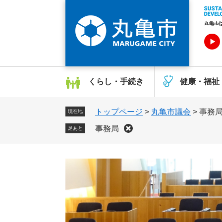
ペ
メ
ー
ニ
ジ
ュ
の
ー
先
を
頭
飛
で
ば
くらし・手続き
健康・福祉
す
し
。
て
トップページ
>
丸亀市議会
>
事務
本
現在地
文
事務局
足あと
へ