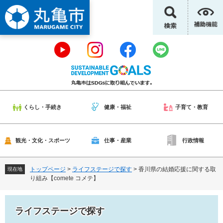
ペ
メ
ー
ニ
ジ
ュ
の
ー
先
を
頭
飛
で
ば
す
し
。
て
本
くらし・手続き
健康・福祉
子育て・教育
文
へ
観光・文化・スポーツ
仕事・産業
行政情報
トップページ
>
ライフステージで探す
>
香川県の結婚応援に関する取
現在地
り組み【comete コメテ】
ライフステージで探す