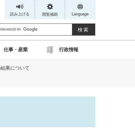
読み上げる
Language
閲覧補助
G
仕事・産業
行政情報
カ
の結果について
ス
タ
ム
検
索