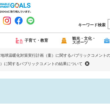
キーワード検索
o
o
g
観光・文化・
子育て・教育
スポーツ
l
e
市地球温暖化対策実行計画（案）に関するパブリックコメント
）に関するパブリックコメントの結果について