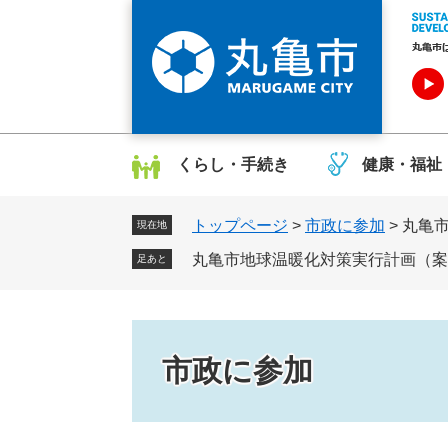
ペ
メ
ー
ニ
ジ
ュ
の
ー
先
を
頭
飛
で
ば
くらし・手続き
健康・福祉
す
し
。
て
トップページ
>
市政に参加
>
丸亀
本
現在地
文
丸亀市地球温暖化対策実行計画（案
足あと
へ
市政に参加