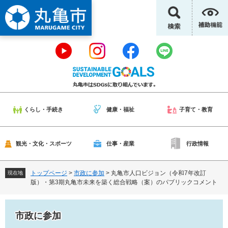
ペ
メ
ー
ニ
ジ
ュ
の
ー
先
を
頭
飛
で
ば
す
し
。
て
本
くらし・手続き
健康・福祉
子育て・教育
文
へ
観光・文化・スポーツ
仕事・産業
行政情報
トップページ
>
市政に参加
>
丸亀市人口ビジョン（令和7年改訂
現在地
版）・第3期丸亀市未来を築く総合戦略（案）のパブリックコメント
市政に参加