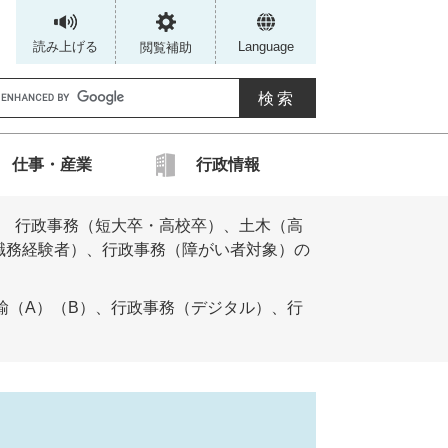
読み上げる
Language
閲覧補助
G
仕事・産業
行政情報
カ
度 行政事務（短大卒・高校卒）、土木（高
ス
職務経験者）、行政事務（障がい者対象）の
タ
ム
諭（A）（B）、行政事務（デジタル）、行
検
索