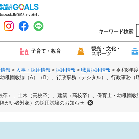
キーワード検索
o
o
g
観光・文化・
子育て・教育
スポーツ
l
e
政情報
>
人事・採用情報
>
採用情報
>
職員採用情報
>
令和8年
幼稚園教諭（A）（B）、行政事務（デジタル）、行政事務（
校卒）、土木（高校卒）、建築（高校卒）、保育士・幼稚園教
障がい者対象）の採用試験のお知らせ