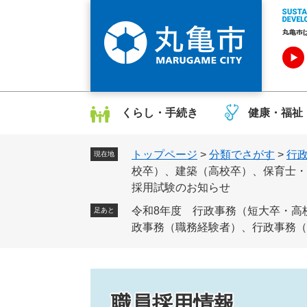
ペ
メ
ー
ニ
ジ
ュ
の
ー
先
を
頭
飛
で
ば
くらし・手続き
健康・福祉
す
し
。
て
トップページ
>
分類でさがす
>
行
本
現在地
校卒）、建築（高校卒）、保育士・
文
採用試験のお知らせ
へ
令和8年度 行政事務（短大卒・高
足あと
政事務（職務経験者）、行政事務（
職員採用情報