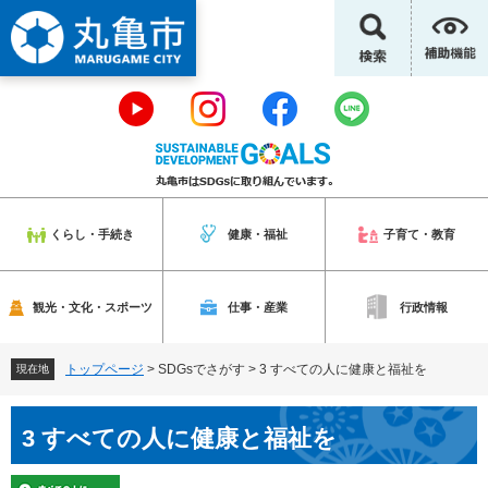
ペ
メ
ー
ニ
ジ
ュ
の
ー
先
を
頭
飛
で
ば
す
し
。
て
本
くらし・手続き
健康・福祉
子育て・教育
文
へ
観光・文化・スポーツ
仕事・産業
行政情報
トップページ
>
SDGsでさがす
>
3 すべての人に健康と福祉を
現在地
本
3 すべての人に健康と福祉を
文