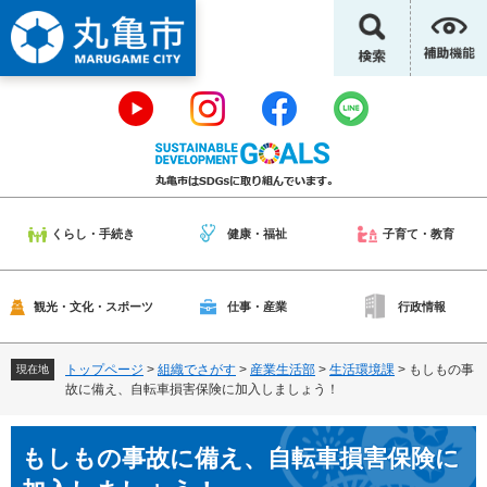
ペ
メ
ー
ニ
ジ
ュ
の
ー
先
を
頭
飛
で
ば
す
し
。
て
本
くらし・手続き
健康・福祉
子育て・教育
文
へ
観光・文化・スポーツ
仕事・産業
行政情報
トップページ
>
組織でさがす
>
産業生活部
>
生活環境課
>
もしもの事
現在地
故に備え、自転車損害保険に加入しましょう！
本
もしもの事故に備え、自転車損害保険に
文