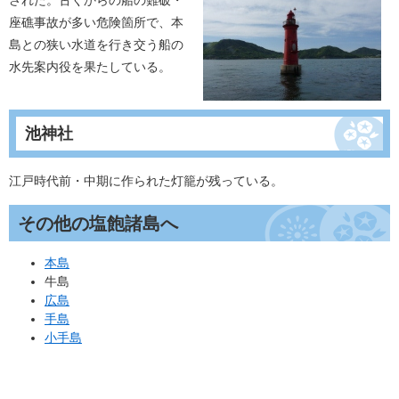
された。古くからの船の難破・
座礁事故が多い危険箇所で、本
島との狭い水道を行き交う船の
水先案内役を果たしている。
池神社
江戸時代前・中期に作られた灯籠が残っている。
その他の塩飽諸島へ
本島
牛島
広島
手島
小手島