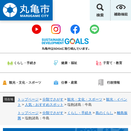
ペ
メ
ー
ニ
ジ
ュ
の
ー
先
を
頭
飛
で
ば
す
し
。
て
本
くらし・手続き
健康・福祉
子育て・教育
文
へ
観光・文化・スポーツ
仕事・産業
行政情報
トップページ
>
分類でさがす
>
観光・文化・スポーツ
>
観光・イベン
現在地
ト
>
人気・おすすめスポット
>
塩飽諸島：牛島
トップページ
>
分類でさがす
>
くらし・手続き
>
島のくらし
>
離島振
興
>
塩飽諸島：牛島