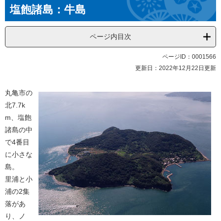
本
塩飽諸島：牛島
文
ページ内目次
ページID：0001566
更新日：2022年12月22日更新
丸亀市の
北7.7k
m、塩飽
諸島の中
で4番目
に小さな
島。
里浦と小
浦の2集
落があ
り、ノ