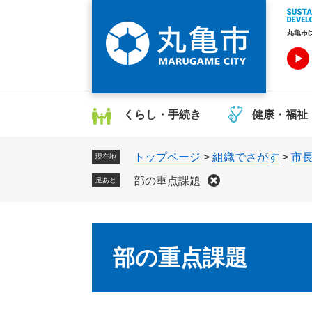
ペ
メ
ー
ニ
ジ
ュ
の
ー
先
を
頭
飛
で
ば
くらし・手続き
健康・福祉
す
し
。
て
トップページ
>
組織でさがす
>
市
本
現在地
文
部の重点課題
足あと
へ
本
文
部の重点課題