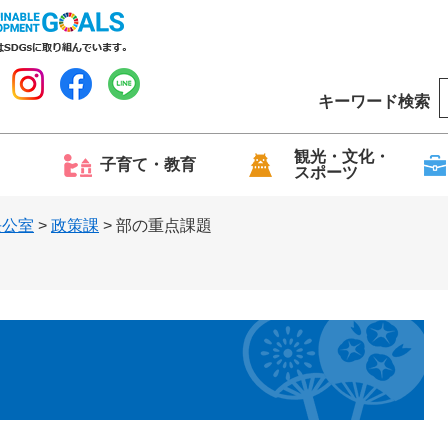
キーワード検索
o
o
g
観光・文化・
子育て・教育
スポーツ
l
e
長公室
>
政策課
>
部の重点課題