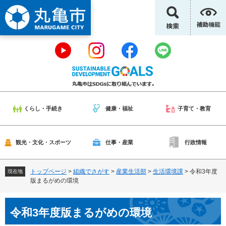
ペ
メ
ー
ニ
ジ
ュ
の
ー
先
を
頭
飛
で
ば
す
し
。
て
本
くらし・手続き
健康・福祉
子育て・教育
文
へ
観光・文化・スポーツ
仕事・産業
行政情報
トップページ
>
組織でさがす
>
産業生活部
>
生活環境課
>
令和3年度
現在地
版まるがめの環境
本
令和3年度版まるがめの環境
文