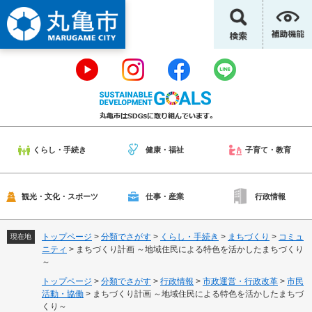
ペ
メ
ー
ニ
ジ
ュ
の
ー
先
を
頭
飛
で
ば
す
し
。
て
本
くらし・手続き
健康・福祉
子育て・教育
文
へ
観光・文化・スポーツ
仕事・産業
行政情報
トップページ
>
分類でさがす
>
くらし・手続き
>
まちづくり
>
コミュ
現在地
ニティ
>
まちづくり計画 ～地域住民による特色を活かしたまちづくり
～
トップページ
>
分類でさがす
>
行政情報
>
市政運営・行政改革
>
市民
活動・協働
>
まちづくり計画 ～地域住民による特色を活かしたまちづ
くり～