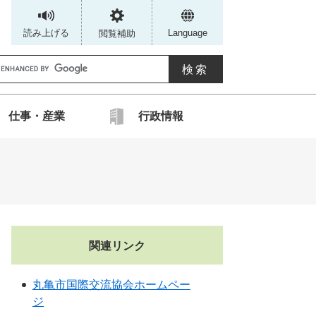
読み上げる
Language
閲覧補助
G
仕事・産業
行政情報
カ
ス
タ
ム
検
索
関連リンク
丸亀市国際交流協会ホームペー
ジ