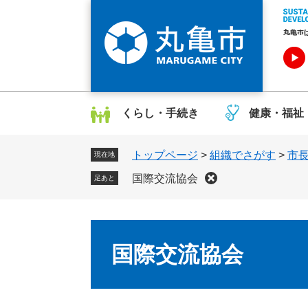
ペ
メ
ー
ニ
ジ
ュ
の
ー
先
を
頭
飛
で
ば
くらし・手続き
健康・福祉
す
し
。
て
トップページ
>
組織でさがす
>
市
本
現在地
文
国際交流協会
足あと
へ
本
文
国際交流協会