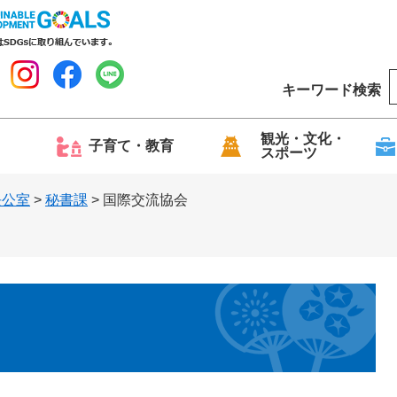
キーワード検索
o
o
g
観光・文化・
子育て・教育
スポーツ
l
e
長公室
>
秘書課
>
国際交流協会