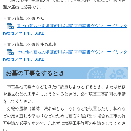
類が届出に必要です。）
※青ノ山墓地公園のみ
青ノ山墓地公園墳墓使用承継許可申請書ダウンロードリンク
[Wordファイル／36KB]
※青ノ山墓地公園以外の墓地
その他の墓地の墳墓使用承継許可申請書ダウンロードリンク
[Wordファイル／36KB]
お墓の工事をするとき
市営墓地で墓石などを新たに設置しようとするとき、または改修
や撤去などの工事をしようとするときは、必ず墳墓工事許可の申請
をしてください。
灯篭や霊標（墓誌・法名碑ともいう）などを設置したり、棹石な
どの磨き直しや字彫りなどのために墓石を運び出す場合も工事の許
可申請が必要ですので、忘れずに墳墓工事許可の申請をしてくださ
い。