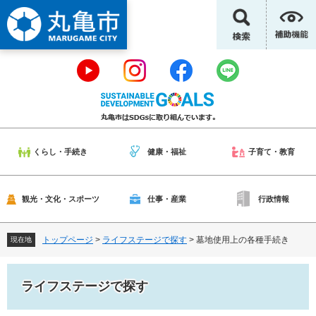
ペ
メ
ー
ニ
ジ
ュ
の
ー
先
を
頭
飛
で
ば
す
し
。
て
本
くらし・手続き
健康・福祉
子育て・教育
文
へ
観光・文化・スポーツ
仕事・産業
行政情報
トップページ
>
ライフステージで探す
>
墓地使用上の各種手続き
現在地
ライフステージで探す