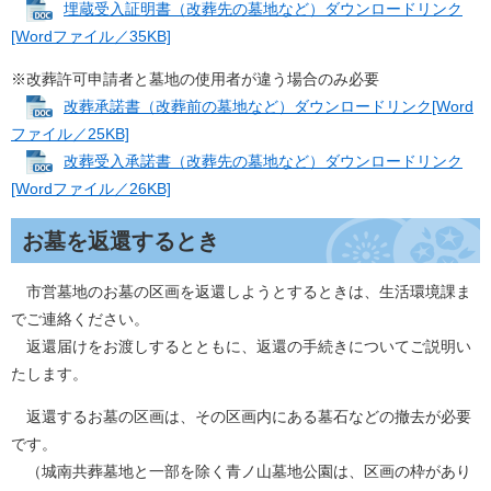
埋蔵受入証明書（改葬先の墓地など）ダウンロードリンク
[Wordファイル／35KB]
※改葬許可申請者と墓地の使用者が違う場合のみ必要
改葬承諾書（改葬前の墓地など）ダウンロードリンク[Word
ファイル／25KB]
改葬受入承諾書（改葬先の墓地など）ダウンロードリンク
[Wordファイル／26KB]
お墓を返還するとき
市営墓地のお墓の区画を返還しようとするときは、生活環境課ま
でご連絡ください。
返還届けをお渡しするとともに、返還の手続きについてご説明い
たします。
返還するお墓の区画は、その区画内にある墓石などの撤去が必要
です。
（城南共葬墓地と一部を除く青ノ山墓地公園は、区画の枠があり