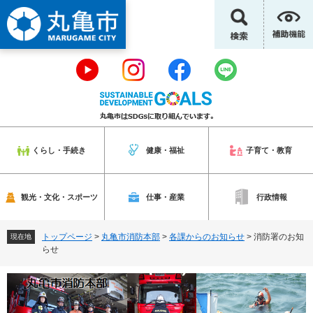
ペ
メ
ー
ニ
ジ
ュ
の
ー
先
を
頭
飛
で
ば
す
し
。
て
本
くらし・手続き
健康・福祉
子育て・教育
文
へ
観光・文化・スポーツ
仕事・産業
行政情報
トップページ
>
丸亀市消防本部
>
各課からのお知らせ
>
消防署のお知
現在地
らせ