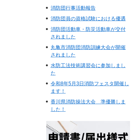
消防団行事活動報告
消防団員の資格試験における優遇
消防団活動車・防災活動車が交付
されました
丸亀市消防団消防訓練大会が開催
されました
水防工法技術講習会に参加しまし
た
令和8年5月3日消防フェスタ開催し
ます！
香川県消防操法大会 準優勝しま
した！