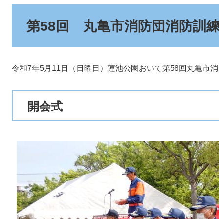
第58回 丸亀市消防団消防訓
令和7年5月11日（日曜日）蓮池公園おいて第58回丸亀市
開会式