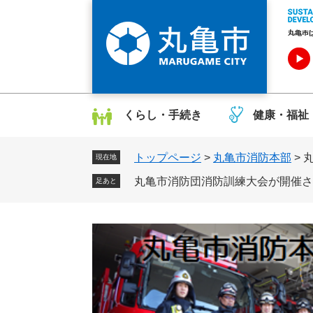
ペ
メ
ー
ニ
ジ
ュ
の
ー
先
を
頭
飛
で
ば
くらし・手続き
健康・福祉
す
し
。
て
トップページ
>
丸亀市消防本部
>
本
現在地
文
丸亀市消防団消防訓練大会が開催さ
足あと
へ