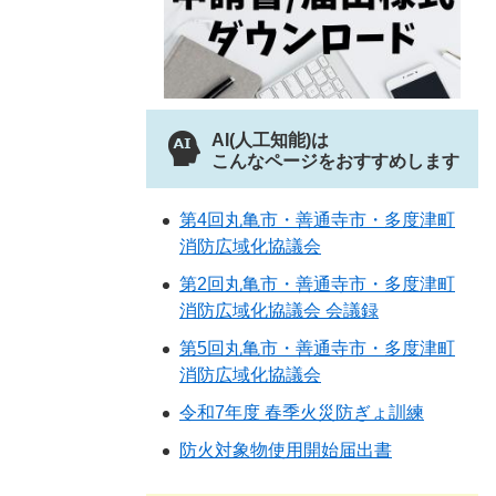
AI(人工知能)は
こんなページをおすすめします
第4回丸亀市・善通寺市・多度津町
消防広域化協議会
第2回丸亀市・善通寺市・多度津町
消防広域化協議会 会議録
第5回丸亀市・善通寺市・多度津町
消防広域化協議会
令和7年度 春季火災防ぎょ訓練
防火対象物使用開始届出書