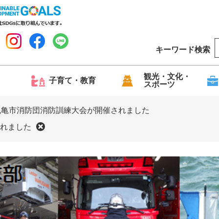
キーワード検索
o
o
g
観光・文化・
子育て・教育
スポーツ
l
e
丸亀市消防団消防訓練大会が開催されました
れました