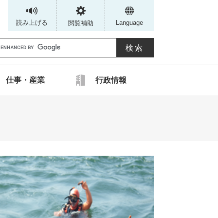
読み上げる
Language
閲覧補助
G
仕事・産業
行政情報
カ
ス
タ
ム
検
索