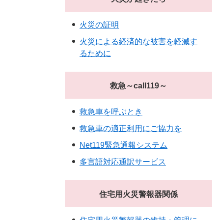
火災の証明
火災による経済的な被害を軽減す
るために
救急～call119～
救急車を呼ぶとき
救急車の適正利用にご協力を
Net119緊急通報システム
多言語対応通訳サービス
住宅用火災警報器関係