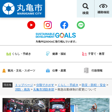
ペ
メ
ー
ニ
ジ
ュ
の
ー
先
を
頭
飛
で
ば
す
し
。
て
本
くらし・手続き
健康・福祉
子育て・教育
文
へ
観光・文化・スポーツ
仕事・産業
行政情報
トップページ
>
分類でさがす
>
くらし・手続き
>
防災・防犯・安全
>
現在地
消防・救急
>
丸亀市消防本部
>
救急出動体制の変更について