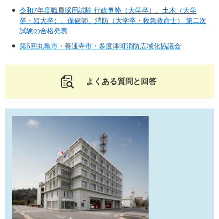
令和7年度職員採用試験 行政事務（大学卒）、土木（大学
卒・短大卒）、保健師、消防（大学卒・救急救命士） 第二次
試験の合格発表
第5回丸亀市・善通寺市・多度津町消防広域化協議会
よくある質問と回答