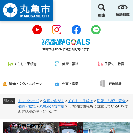
ペ
メ
ー
ニ
ジ
ュ
の
ー
先
を
頭
飛
で
ば
す
し
。
て
本
くらし・手続き
健康・福祉
子育て・教育
文
へ
観光・文化・スポーツ
仕事・産業
行政情報
トップページ
>
分類でさがす
>
くらし・手続き
>
防災・防犯・安全
>
現在地
消防・救急
>
丸亀市消防本部
>
市内消防団屯所に設置しているFax付
き電話機の廃止について