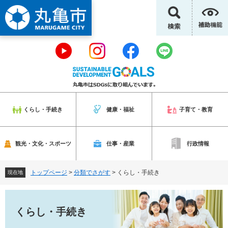
ペ
メ
ー
ニ
ジ
ュ
の
ー
先
を
頭
飛
で
ば
す
し
。
て
本
くらし・手続き
健康・福祉
子育て・教育
文
へ
観光・文化・スポーツ
仕事・産業
行政情報
トップページ
>
分類でさがす
>
くらし・手続き
現在地
本
文
くらし・手続き