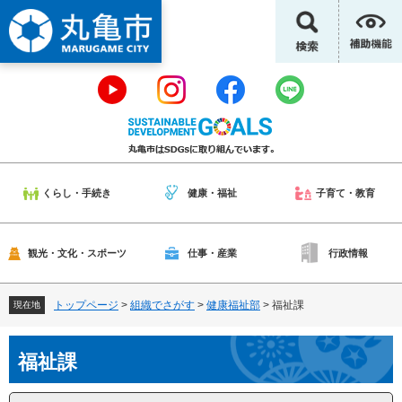
ペ
メ
ー
ニ
ジ
ュ
の
ー
先
を
頭
飛
で
ば
す
し
。
て
本
くらし・手続き
健康・福祉
子育て・教育
文
へ
観光・文化・スポーツ
仕事・産業
行政情報
トップページ
>
組織でさがす
>
健康福祉部
>
福祉課
現在地
本
福祉課
文